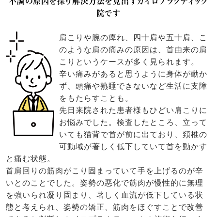
不調の原因を探り解決方法を見出すカイロプラクティック
院です
肩こりや腕の痺れ、四十肩や五十肩、こ
のような肩の痛みの原因は、首由来の肩
こりというケースが多く見られます。
辛い痛みがあると思うように身体が動か
ず、頭痛や熟睡できないなど生活に支障
をもたらすことも。
先日来院された患者様もひどい肩こりに
お悩みでした。検査したところ、立って
いても猫背で首が前に出ており、頚椎の
可動域が著しく低下していて首を動かす
と痛む状態。
首肩回りの筋肉がこり固まっていて手を上げるのが辛
いとのことでした。姿勢の悪化で筋肉が慢性的に無理
を強いられ凝り固まり、著しく血流が低下している状
態と考えられ、姿勢の矯正、筋肉をほぐすことで改善